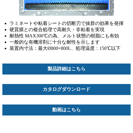
ラミネートや粘着シートの切断刃で抜群の効果を発揮
硬質膜との複合処理で高耐久・非粘着を実現
耐熱性 MAX300℃の為、メルト状態の樹脂にも有効
一般的な有機溶剤に十分な耐性を示します
装置内寸法：最大Ø800×800L、処理温度：150℃以下
製品詳細はこちら
カタログダウンロード
動画はこちら