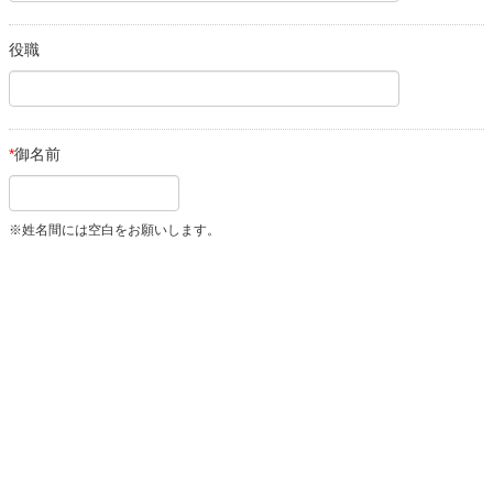
役職
*
御名前
※姓名間には空白をお願いします。
*
〒
※郵便番号から住所自動入力
*
住所