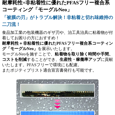
耐摩耗性+非粘着性に優れたPFASフリー複合系
コーティング「モーグルNeo」
「被膜の刃」がトラブル解決！非粘着と切れ味維持の
二刀流！
食品加工業の包装機器のギザ刃や、治工具治具に粘着物が付
着してお困りの方におすすめ！
耐摩耗性＋非粘着性に優れたPFASフリー複合系コーティン
グ「モーグルNeo」
を展示いたします。
モーグルNeoを施すことで、
粘着物を取り除く時間や手間、
コストを削減
することができ、
生産性・稼働率アップ
に貢献
いたします。PFASフリーで環境にも配慮。
またポジティブリスト適合宣言書発行も可能です。