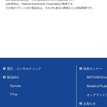
LabVIEWは、National Instruments Corporationの商標です。
その他のブランド名や製品名は、それぞれ各社の商標または登録商標です。
受託・コンサルティング
技術セミナー
製品紹介
MATLAB/Simul
Dymola
®
Modelica
/
La
FTire
オンデマンド
お知らせ