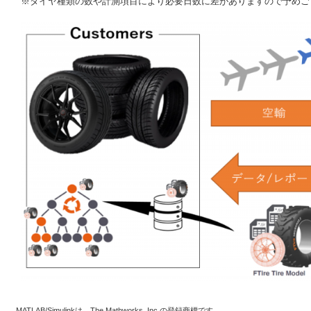
※タイヤ種類の数や計測項目により必要日数に差がありますので予めご
MATLAB/Simulinkは、The Mathworks, Inc.の登録商標です。