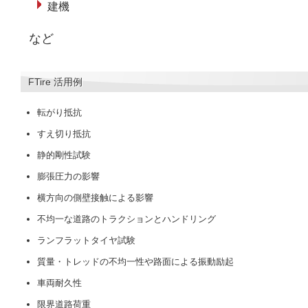
建機
など
FTire 活用例
転がり抵抗
すえ切り抵抗
静的剛性試験
膨張圧力の影響
横方向の側壁接触による影響
不均一な道路のトラクションとハンドリング
ランフラットタイヤ試験
質量・トレッドの不均一性や路面による振動励起
車両耐久性
限界道路荷重