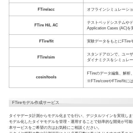
FTire/acc
オフラインシミュレーシ
テストベッドシステムやドライ
FTire HiL AC
Application Cases
FTire/fit
実験データをもとにFTi
スタンドアロンで、ユー
FTire/sim
ダイナミクスをシミュレ
FTireのデータ編集、
cosin/tools
※FTire/coreやFTire/fi
FTireモデル作成サービス
タイヤデータ計測からモデル化までを行い、デジタルツインを実現しま
モデル化したタイヤモデルを管理・運用することで効率的な開発が可能
本サービスをご希望の方はお気軽にご相談ください。