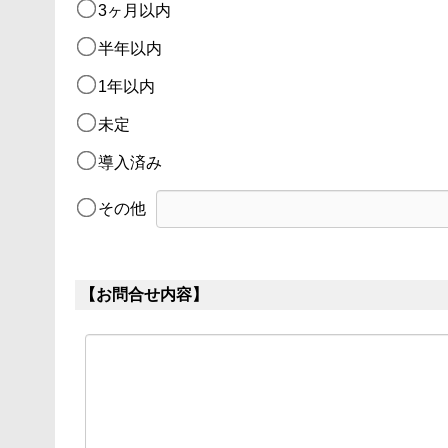
3ヶ月以内  
半年以内  
1年以内  
未定
導入済み
その他
【お問合せ内容】