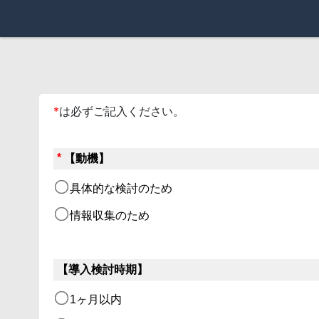
*
は必ずご記入ください。
*
【動機】
具体的な検討のため
情報収集のため
【導入検討時期】
1ヶ月以内 