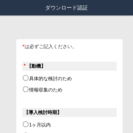
ダウンロード認証
*
は必ずご記入ください。
*
【動機】
具体的な検討のため
情報収集のため
【導入検討時期】
1ヶ月以内 