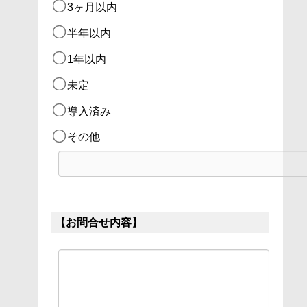
3ヶ月以内  
半年以内  
1年以内  
未定
導入済み
その他
【お問合せ内容】