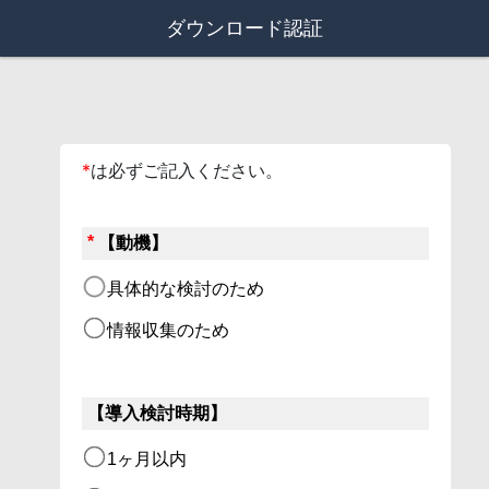
ダウンロード認証
*
は必ずご記入ください。
*
【動機】
具体的な検討のため
情報収集のため
【導入検討時期】
1ヶ月以内 