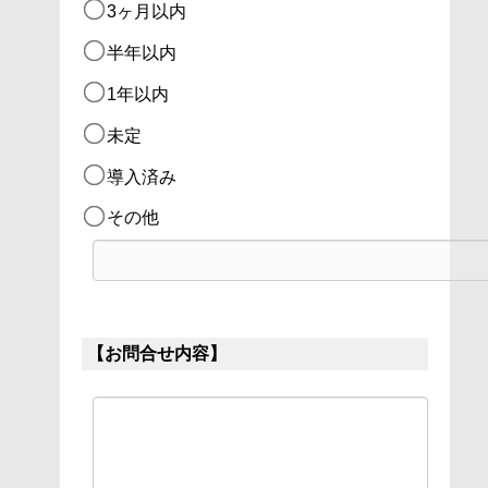
3ヶ月以内  
半年以内  
1年以内  
未定
導入済み
その他
【お問合せ内容】