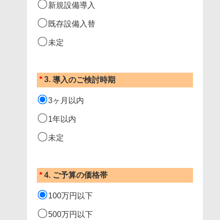
新規設備導入
既存設備入替
未定
*
3.
導入のご検討時期
3ヶ月以内
1年以内
未定
*
4.
ご予算の価格帯
100万円以下
500万円以下