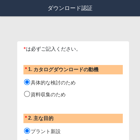
ダウンロード認証
*
は必ずご記入ください。
*
1.
カタログダウンロードの動機
具体的な検討のため
資料収集のため
*
2.
主な目的
プラント新設